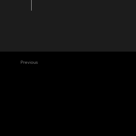
Previous
Alive Vfx
Vfx & Design Studio
alive@alivevfx.com
Tel: +34 91 821 60 72
C/ Ciudad Real, 12