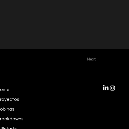
Next
Home
royectos
obinas
reakdowns
l Estudio