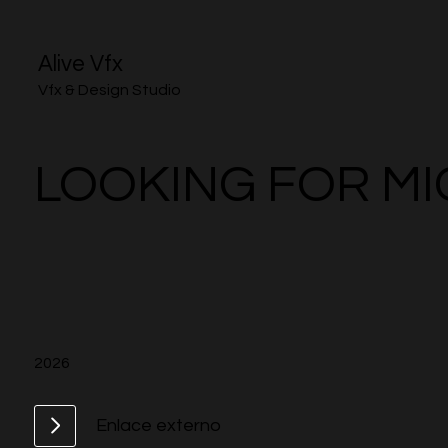
Alive Vfx
Vfx & Design Studio
LOOKING FOR M
2026
Enlace externo