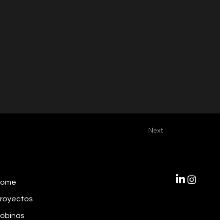
Next
Home
royectos
obinas