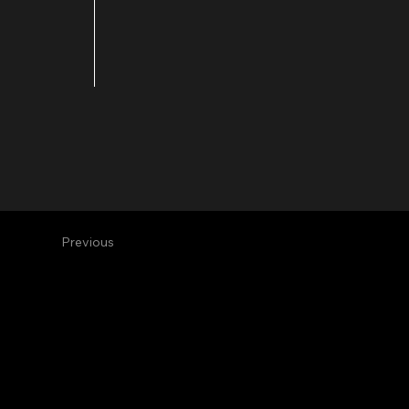
Previous
Alive Vfx
Vfx & Design Studio